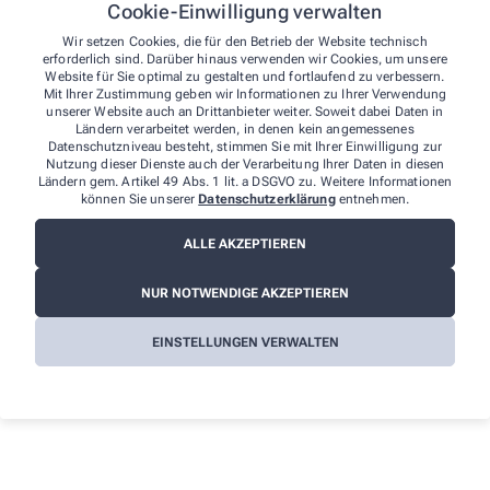
Cookie-Einwilligung verwalten
58089 Hagen
Tel.
:
+49 2337 911778
Wir setzen Cookies, die für den Betrieb der Website technisch
Fax
: +49 2337 911779
erforderlich sind. Darüber hinaus verwenden wir Cookies, um unsere
E-Mail
:
info@dk-buero.de
Website für Sie optimal zu gestalten und fortlaufend zu verbessern.
Mit Ihrer Zustimmung geben wir Informationen zu Ihrer Verwendung
Website
:
https://dk-buero.de
unserer Website auch an Drittanbieter weiter. Soweit dabei Daten in
Ländern verarbeitet werden, in denen kein angemessenes
Weitere Hinweise:
Datenschutzniveau besteht, stimmen Sie mit Ihrer Einwilligung zur
Nutzung dieser Dienste auch der Verarbeitung Ihrer Daten in diesen
Ländern gem. Artikel 49 Abs. 1 lit. a DSGVO zu. Weitere Informationen
Streitschlichtung
können Sie unserer
Datenschutzerklärung
entnehmen.
Wir sind weder verpflichtet noch bereit, an einem
Streitbeilegungsverfahren vor einer
ALLE AKZEPTIEREN
Verbraucherschlichtungsstelle teilzunehmen.
NUR NOTWENDIGE AKZEPTIEREN
Haftung
Wir sind für die Inhalte unserer Internetseiten verantwortlich. Alle
EINSTELLUNGEN VERWALTEN
Inhalte werden mit der gebotenen Sorgfalt und nach bestem
Wissen erstellt. Soweit wir auf unseren Internetseiten mittels Links
auf Internetseiten Dritter verweisen, können wir keine Gewähr für
die fortwährende Aktualität, Richtigkeit und Vollständigkeit der
verlinkten Inhalte übernehmen, da diese Inhalte außerhalb
unseres Verantwortungsbereichs liegen und wir auf die
zukünftige Gestaltung keinen Einfluss haben. Sollten aus Ihrer